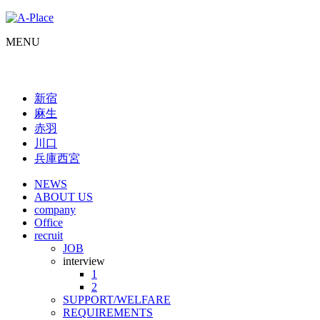
MENU
新宿
麻生
赤羽
川口
兵庫西宮
NEWS
ABOUT US
company
Office
recruit
JOB
interview
1
2
SUPPORT/WELFARE
REQUIREMENTS