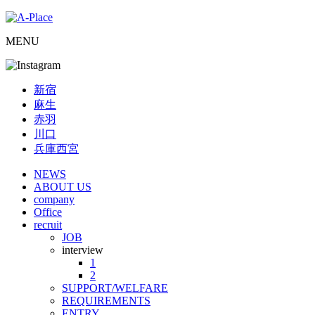
MENU
新宿
麻生
赤羽
川口
兵庫西宮
NEWS
ABOUT US
company
Office
recruit
JOB
interview
1
2
SUPPORT/WELFARE
REQUIREMENTS
ENTRY